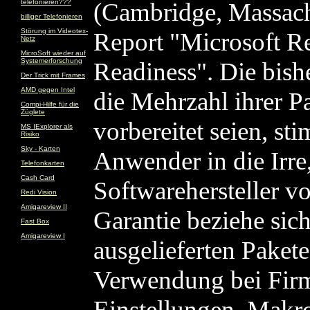
telefonieren???
(Cambridge, Massach
billiger Telefonieren
Störung im Videotex-
Report "Microsoft Re
Netz
MicroSoft wieder auf
Systemerforschung
Readiness". Die bish
Der Trick mit Frames
AMD gegen Intel
die Mehrzahl ihrer P
Compi-Hilfe für die
Züglete
vorbereitet seien, st
MS IExplorer als
Risiko
Sky - Karten
Anwender in die Irre
Telefonkarten
Cash Card
Softwarehersteller v
Redi Vision
Amigareview II
Garantie beziehe sich
Fast Box
Amigareview I
ausgelieferten Pakete
Verwendung bei Fir
Einstellungen, Makr