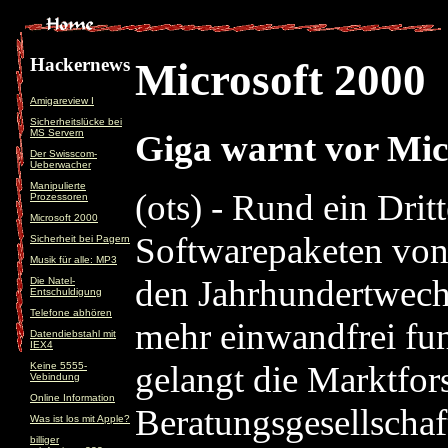
Hackernews
Microsoft 2000
Amigareview I
Sicherheitslücke bei
MS Servern
Giga warnt vor Mi
Der Swisscom-
Ueberwacher
Manipulierte
(ots) - Rund ein Drit
Prozessoren
Microsoft 2000
Softwarepaketen von
Sicherheit bei Pagern
Musik für alle: MP3
den Jahrhundertwech
Die Natel-
Entschuldigung
Telefone abhören
mehr einwandfrei fu
Datendiebstahl mit
IEX4
gelangt die Marktfo
Keine 5555-
Vebindung
Online Information
Beratungsgesellschaf
Was ist los mit Apple?
billiger