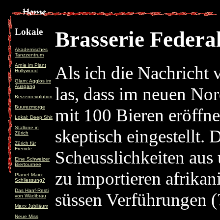
Lokale
Brasserie Federa
Akademisches
Tanzzentrum
Arnie im Plant
Als ich die Nachricht 
Hollywood
Glam: Agglos im
Ausgang
las, dass im neuen No
Beizenrevolution
Buurezmorge
mit 100 Bieren eröffne
Lokal: Deep Shit
Stallone in
skeptisch eingestellt. 
Zürich
Zürich für
Fremde
Scheusslichkeiten aus
Eine Schweizer
Biertournee
zu importieren afrika
Planet Maxx
Schliessung?
Das Hanf-Resti
süssen Verführungen (
von Wädibräu
Maxx Jubiläum
Neue Miss