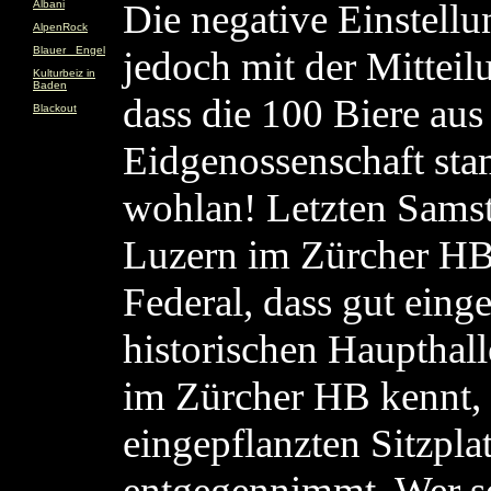
Die negative Einstellu
Albani
AlpenRock
Blauer _Engel
jedoch mit der Mitteil
Kulturbeiz in
Baden
dass die 100 Biere aus
Blackout
Eidgenossenschaft st
wohlan! Letzten Samsta
Luzern im Zürcher HB
Federal, dass gut einge
historischen Haupthall
im Zürcher HB kennt, 
eingepflanzten Sitzpla
entgegennimmt. Wer se