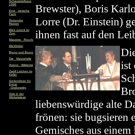
Schauspielhaus
Brewster), Boris Karl
1996
Eine _tierische
Farm
Lorre (Dr. Einstein) g
Reizender
Reigen
Blick zurück im
ihnen fast auf den Lei
Zorn
Massimo _Rocchi
Blickfelder
Die
Bruno und Bruno
Die _Mausefalle
ist
Ibsens _Wildente
Zwölf Leichen im
Sch
Keller
Gedenkfeier für
Eynar
Br
_Grabowsky
Girls in der
Winkelwiese
liebenswürdige alte 
frönen: sie bugsieren 
Gemisches aus einem 