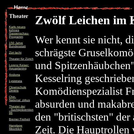
Theater
Zwölf Leichen im 
Karls neues
kühnes
Gassenschau-
Wer kennt sie nicht, d
Programm
150 Jahre
Bundesstatt
schrägste Gruselkomöd
Züri lacht
Theater für Zürich
und Spitzenhäubchen"
Lorenz Keiser:
Aquaplaning
Kesselring geschrieb
Andorra
Lysistrata
Komödienspezialist Fr
Clownschule
Dimitris
Chin.
absurden und makabre
National_zirkus
Theater der
_Suchtprävention
den "britischsten" de
96
Bremer Freiheit
Zeit. Die Hauptrollen
Hanglage
Meerblick